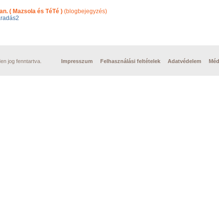
n. ( Mazsola és TéTé )
(blogbejegyzés)
radás2
n jog fenntartva.
Impresszum
Felhasználási feltételek
Adatvédelem
Méd