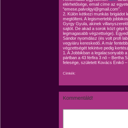
elérhetősége, email címe az egyet
“emese.palvolgyi@gmail.com”.
2. Külön kétkezi munkás brigádot l
megtölteni. A legismertebb jobbi
Gyrgy Gyula, akinek villanyszerel
sajtót. De akad a sorok közt gépi 
legmagasabb végzettsége). Egyed 
Sándor nyomdász (és volt profi lab
vegyiáru kereskedő. A már fentebb
végzettségét tekintve pedig kertés
1. A Jobbikban a legalacsonyabb a
pártban a 43 férfira 3 nő – Bertha
felesége, született Kovács Enikő – 
Címkék:
Kommentáld!