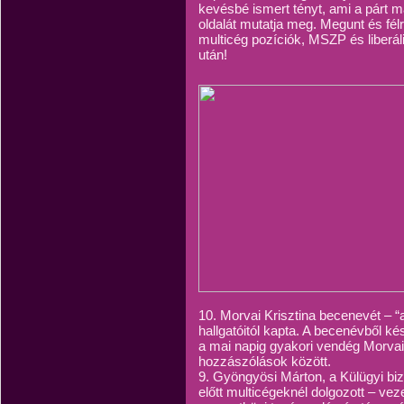
kevésbé ismert tényt, ami a párt má
oldalát mutatja meg. Megunt és fél
multicég pozíciók, MSZP és liberá
után!
10. Morvai Krisztina becenevét – “
hallgatóitól kapta. A becenévből ké
a mai napig gyakori vendég Morvai 
hozzászólások között.
9. Gyöngyösi Márton, a Külügyi bizot
előtt multicégeknél dolgozott – v