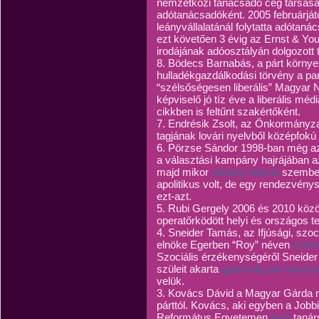
nemzetközi tanácsadó cég társasá
adótanácsadóként. 2005 februárjá
leányvállalatánál folytatta adótaná
ezt követően 3 évig az Ernst & Y
irodájának adóosztályán dolgozott
8. Bödecs Barnabás, a párt környe
hulladékgazdálkodási törvény a pa
“szélsőségesen liberális” Magyar N
képviselő jó tíz éve a liberális méd
cikkben is feltűnt szakértőként.
7. Endrésik Zsolt, az Önkormányzati
tagjának lovári nyelvből középfokú
6. Pörzse Sándor 1998-ban még a
a választási kampány hajrájában az 
majd mikor
néhány fotóval
szembes
apolitikus volt, de egy rendezvénys
ezt-azt.
5. Rubi Gergely 2006 és 2010 közö
operatőrködött helyi és országos t
4. Sneider Tamás, az Ifjúsági, szoc
elnöke Egerben “Roy” néven
ismer
Szociális érzékenységéről Sneider 
szüleit akarta
gyámság alá helyezt
velük.
3. Kovács Dávid a Magyar Gárda m
párttól. Kovács, aki egyben a Jobbi
Református Egyetemen
tanít
tanár