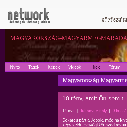
MAGYARORSZÁG-MAGYARMEGMARADÁ
Nyitó
Tagok
Képek
Videók
Hírek
Fórum
Magyarország-Magyarme
10 tény, amit Ön sem tu
14 éve
|
Tabányi Mihály
|
0 hozzá
Sokarcú párt a Jobbik, még ha ig
képviselőt. Hétvégi könnyed rova