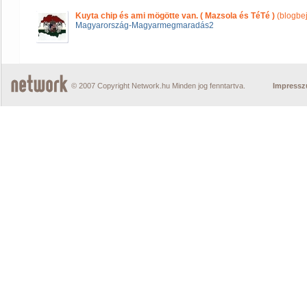
Kuyta chip és ami mögötte van. ( Mazsola és TéTé )
(blogbe
Magyarország-Magyarmegmaradás2
© 2007 Copyright Network.hu Minden jog fenntartva.
Impress