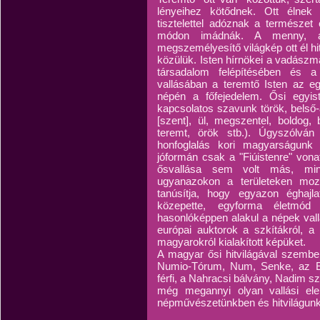
lényeihez kötődnek. Ott élnek
tisztelettel adóznak a természet
módon imádnák. A menny, az
megszemélyesítő világkép ott él h
közülük. Isten hírnökei a vadászma
társadalom felépítésében és a
vallásában a teremtő Isten az eg
népén a főfejedelem. Ősi egyist
kapcsolatos szavunk török, belső-á
[szent], ül, megszentel, boldog, 
teremt, örök stb.). Úgyszólván 
honfoglalás kori magyarságunk 
jóformán csak a "Fiúistenre" von
ősvallása sem volt más, mint
ugyanazokon a területeken mozo
tanúsítja, hogy egyazon éghajl
közepette, egyforma életmód
hasonlóképpen alakul a népek vall
európai auktorok a szkítákról, a 
magyarokról kialakított képüket.
A magyar ősi hitvilágával szembe
Numio-Tórum, Num, Senke, az Embe
férfi, a Nahracsi bálvány, Nadim sz
még megannyi olyan vallási ele
népművészetünkben és hitvilágun