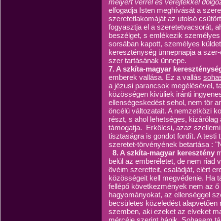
melyért vérrel és verejtékkel dolgoz
elfogadja Isten meghívását a szer
szeretetlakomáját az utolsó csütört
fogyasztja el a szeretetvacsorát, ah
beszélget, s emlékezik személyes i
sorsában kapott, személyes külde
kereszténység ünnepnapja a szer-d
szer tartásának ünnepe.
7. A szkíta-magyar kereszténysé
emberek vallása. Ez a vallás
sohas
a jézusi parancsok megélésével, t
közösségen kivüliek iránti ingyenes
ellenségeskedést sehol, nem tör a
öncélú változatait. A nemzetközi 
részt, s ahol lehetséges, kizáróla
támogatja. Erkölcsi, azaz szellemi é
tisztaságra is gondot fordít. A test
szeretet-törvényének betartása : "N
8. A szkíta-magyar keresztény
mi
belül az emberéletet, de nem riad vi
övéim szeretteit, családját, elért e
közösségeit kell megvédenie. Ha 
fellépő következmények nem az ő le
hagyományokat, az ellenséggel sze
becsületes közeledést alapvetően mi
szemben, aki ezeket az elveket ma
mércéje szerint bánik. Sohasem t