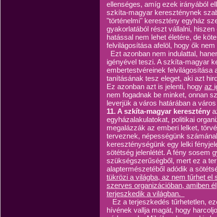
ellenséges, amíg ezek irányából e
szkíta-magyar kereszténynek szab
"történelmi" keresztény egyház sz
gyakorlatából részt vállalni, his
hatással nem lehet életére, de kö
felvilágosítása afelöl, hogy ők ne
Ezt azonban nem indulattal, hanem 
igényével teszi. A szkíta-magyar 
embertestvéreinek felvilágosítása 
tanításának tesz eleget, aki azt hir
Ez azonban azt is jelenti, hogy
az 
nem fogadnak be minket, onnan szó
leverjük a város határában a váro
11. A szkíta-magyar keresztény
a
egyházalakulatokat, politikai organ
megalázzák az emberi lelket, törv
terveznek, népességünk számának 
kereszténységünk egy lelki fényjel
sötétség jelenlétét. A fény sosem 
szükségszerűségből, mert ez a te
alaptermészetéből adódik a sötéts
tükrözi a világba, az nem tűrhet e
szerves organizációban, amiben él,
terjeszkedik a világban.
Ez a terjeszkedés tűrhetetlen, ezé
hívének vallja magát, hogy harcolj