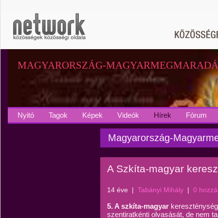
MAGYARORSZÁG-MAGYARMEGMARADÁ
Nyitó
Tagok
Képek
Videók
Hírek
Fórum
Magyarország-Magyarme
A Szkíta-magyar keresz
14 éve
|
Tabányi Mihály
|
0 hozzá
5. A szkíta-magyar
kereszténység
szentiratkénti olvasását, de nem t