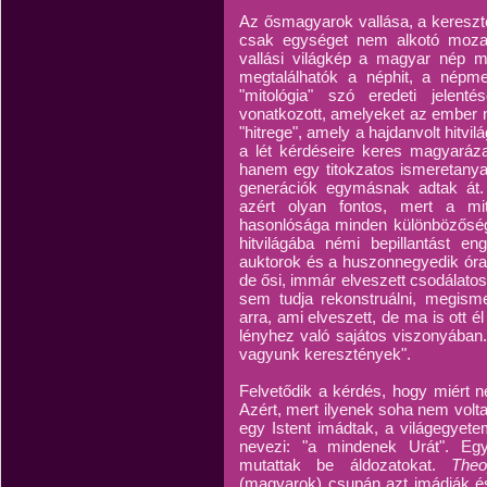
Az ősmagyarok vallása, a keresztén
csak egységet nem alkotó mozai
vallási világkép a magyar nép me
megtalálhatók a néphit, a nép
"mitológia" szó eredeti jelenté
vonatkozott, amelyeket az ember ne
"hitrege", amely a hajdanvolt hitvil
a lét kérdéseire keres magyaráza
hanem egy titokzatos ismeretanyag
generációk egymásnak adtak át. 
azért olyan fontos, mert a mi
hasonlósága minden különbözősége
hitvilágába némi bepillantást en
auktorok és a huszonnegyedik óra 
de ősi, immár elveszett csodálatos
sem tudja rekonstruálni, megism
arra, ami elveszett, de ma is ott 
lényhez való sajátos viszonyában
vagyunk keresztények".
Felvetődik a kérdés, hogy miért 
Azért, mert ilyenek soha nem volt
egy Istent imádtak, a világegyet
nevezi: "a mindenek Urát". Eg
mutattak be áldozatokat.
Theo
(magyarok) csupán azt imádják és