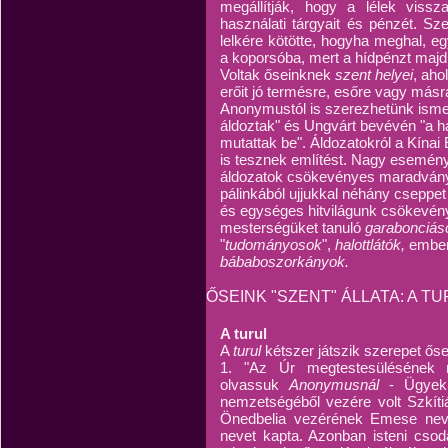
megállítják, hogy a lélek vissz
használati tárgyait és pénzét. S
lelkére kötötte, hogyha meghal, e
a koporsóba, mert a hídpénzt majd
Voltak őseinknek
szent helyei
, aho
erőit jó termésre, esőre vagy más
Anonymustól is szerezhetünk ismer
áldoztak" és Ungvárt bevévén "a h
mutattak be". Áldozatokról a Kína
is tesznek említést. Nagy esemény
áldozatok csökevényes maradványa 
pálinkából ujjukkal néhány cseppet 
és egységes hitvilágunk csökevény
mesterségüket tanuló
garabonciás
"
tudományosok
",
halottlátók,
ember
bábaboszorkányok.
ŐSEINK "SZENT" ÁLLATA: A T
A turul
A
turul
kétszer játszik szerepet ős
1. "Az Úr megtestesülésének ny
olvassuk
Anonymusnál
- Ügyek
nemzetségéből vezére volt Szkíti
Önedbelia vezérének Emese nevű l
nevet kapta. Azonban isteni csod