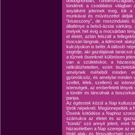
boldoghonban, Tündérországban
tündérek a csodálatos világban 
anyáiként jelennek meg, kik a h
munkával és művészettel áldják
"kisasszony", de rosszindulatú t
állatlénye a belső-ázsiai
sárkány,
melyek hét évig a mocsárban teny
el életét, aztán felszáll a fellegek
mocsári lángnak, a
lidércnek
alakj
kulcslyukon is befér. A
táltosló
népm
segédje, aki gazdájának tanácsot 
a
tűz
nek őseinknél különösen jelen
van a születéskor, a házassá
nélkülözhetetlen, ezért tisztele
amelynek méhéből minden er
gyümölcsöz, és amelybe minden v
szellet, lélek, szellem) az isten
istenségek, az emberfeletti lények
a tündér és táncolnak a boszorkán
paripa.
Az
égitestek
közül a
Nap
kultusza
török népeknél. Megünnepelték a Na
Őseink kötődése a Naphoz szorosa
számukra az életet és az igazs
"kündü" szó annyit jelent, mint N
házaséletben a Nap szerepe az erő
Hold alak- és fényváltoztató sze