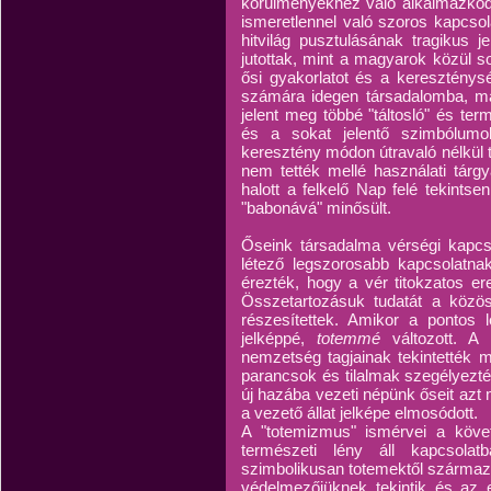
körülményekhez való alkalmazkodá
ismeretlennel való szoros kapcsola
hitvilág pusztulásának tragikus j
jutottak, mint a magyarok közül 
ősi gyakorlatot és a kereszténysé
számára idegen társadalomba, más
jelent meg többé "táltosló" és te
és a sokat jelentő szimbólumokb
keresztény módon útravaló nélkül t
nem tették mellé használati tárgy
halott a felkelő Nap felé tekints
"babonává" minősült.
Őseink társadalma vérségi kapcso
létező legszorosabb kapcsolatn
érezték, hogy a vér titokzatos ere
Összetartozásuk tudatát a közös 
részesítettek. Amikor a pontos
jelképpé,
totemmé
változott. A
nemzetség tagjainak tekintették 
parancsok és tilalmak szegélyezt
új hazába vezeti népünk őseit azt
a vezető állat jelképe elmosódott.
A "totemizmus" ismérvei a köv
természeti lény áll kapcsola
szimbolikusan totemektől származ
védelmezőjüknek tekintik és az e