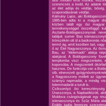
tilos minden erős munka, viszont 
szerencsés a kedd. Az adatok tö
az élet adója és védője, bőség
szaporodásának védője.
Kálmány Lajos
, aki Boldogasszon
1885-ben adta ki a magyar dísz
közben talált egy ősi magyar
termékenységgel összefüggő ku
Asztarte-Boldogasszonynak nev
találjuk sumer Baú istenasszonyt
trónszékén ott ül a baúkoronás nőa
termő ág, amit kezében tart, vagy a
ő az Élet Nagyasszonya. Az ősma
Bau, az "élelemadó" alakja né
alakjával. A Boldogasszony füv
templomba viszi megszentelni, e
koporsóba. A megszentelt ökörfar
hasznos. De funkciója van a Boldo
stb. elnevezett gyógynövényeknek 
a Nagyasszony mellett az úgynevez
szárnyú napmadár, a mindig vissz
totemmadarát a turult is.
Csíksomlyó ősi kereszténység
Úrasszonya, a Napbaöltözött, aki
Moldova csángóságának egy rész
istenasszonya és Szűz Mária ala
Erdély tudós ferences szerzete