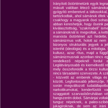
Irányított őstörténetünk egyik leg
másutt valóban létező sámánok
gyógyító embereivel a táltosokkal
tartózkodtak, ahol sámánok éltek 
csakhogy a magyarok ősei sohase
abban kereshetjük, hogy őseink pap
kiválasztottság, "szakmabeli" is
a sámánoknál is megvoltak, a kett
marxista őstörténet azt hirdet
sámánizmus volt, holott az nem t
bizonyos strukturális jegyek a je
istenhit (ideológia) és a mitológi
kultusz, azaz rítus, majd a függ
sámánizmusnak azonban nincs egys
rendelkező népeknél fordul e
Leglátványosabb és kiemelkedő rés
mely összefonódik a törzsi kultu
nincs társadalmi szervezete. A
szi
- közvetít az emberek világa és 
között. Legfontosabb jellemzője, 
során megváltozott tudatállapot
narkotikumokat, kenderfüstöt 
szaggatott szarvasbőrruhában vé
hangszerén dobol. Sámánjai volta
tunguz népeknek, a paleo-szibér
jukagíroknak, de sem az iráni 