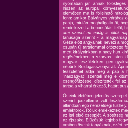
nyomában jár, annak fölösleges
hiszen az európai környezetün
elemében ma is föllelhető mitoló
fenn: amikor Bálványos várához egy
papja, miután meghallgatta őt, hog
rendelkezett a bebocsátás felől, h
ami szerint mi eddig is éltük nap
tanúsága szerint - a magyarság f
Géza előtt angyalnak nevezi a mog
csupán új tartalommal öltöztette fe
mert királyainkban a nagy hun királ
regősénekben a szarvas Isten kül
magyar feszületeken igen gyakran
népünk Boldogasszonya áll. Április
feszületnél áldja meg a pap a h
"nászágyat" szenteli meg e kitün
csengőfűzéssel díszítették fel az 
tartsa a viharral érkező, határt pu
Őseink életében jelentős szerepet j
szerint jószelleme volt leszárma
állandóan égő nemzetségi tűzhely,
emléktorok. Róluk emlékeztek meg 
az ital első cseppjét. A sötétség h
az éjszaka. Elűzésük legjobb fegyv
amiben őseink tanyáznak, ezért ne