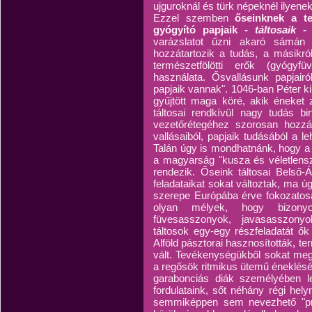
ujguroknál és türk népeknél ilyene
Ezzel szemben
őseinknek a te
gyógyító papjaik -
táltosaik
-
varázslatot űzni akaró sámán 
hozzátartozik a tudás, a másikró
természetfölötti erők (gyógyf
használata. Ősvallásunk papjair
papjaik vannak". 1046-ban Péter kirá
gyűjtött maga köré, akik éneket z
táltosai rendkívül nagy tudás bi
vezetőrétegéhez szorosan hozzá
vallásaiból, papjaik tudásából a l
Talán úgy is mondhatnánk, hogy a
a magyarság "kusza és véletlensz
rendezik. Őseink táltosai Belső-
feladataikat sokat változtak, ma 
szerepe Európába érve fokozatos
olyan mélyek, hogy bizony
füvesasszonyok, javasasszon
táltosok egy-egy részfeladatát ők 
Alföld pásztorai hasznosították,
vált. Tevékenységükből sokat me
a regősök ritmikus ütemű éneklés
garabonciás diák személyében le
fordulataink, sőt néhány régi hely
semmiképpen sem nevezhető "pri