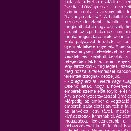
foglaltak helyet a családi és ne
"szkíta bálványoknak" neveze
szimbólumokat alacsonyította l
"bálványimádássá". A halottal vel
kiengeszteléseként halotti t
megbonthatatlan egység volt, hog
szerint az égi hatalmak nem má
munkamegosztása hitük szerint a túl
Hold pályájával törődtek, az a
gyermek lelkére ügyeltek. A becsü
kereszténység felvételével az é
vesztek és kialakult belőlük a
rétegekben lakik az isteni lénye
lény tartózkodik, míg legfelül szék
még hozzá a teremtéssel kapcsolat
teremtett dolognak képzeljük.
-
Az égig érő fa (életfa vagy világ
Őseink látták, hogy a növények
emberek szeme előtt folyik le és 
Ám a növényzet tavasszal újraéled,
Márpedig az ember a vegetáció 
emberek saját életét átvitték a fa
az árnyékot, egy távoli, mesés 
kiválasztottak juthatnak el. Az él
megszabott, legleterjedtebb a
többszörösével is. E fa ágai köz
szimbóluma). Nemegyszer az életf