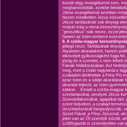
kezelt négy evangéliumot sem, mer
meghamisították, ezekbe betoldotta
János evangéliumát azonban mégis k
hiszen mindketten Jézus közvetlen 
Jézus tanításának sok lényegi ele
melyet még a római kereszténység 
"
gnosztikus
"-nak nevez, ezzel jel
hanem az Isten-emberre koncentrá
6. A szkíta-magyar kereszténysé
jellegű részt. Tanításának lényege
Atyaisten akarataként, hanem politi
elkövetett gyilkosságként fogja fe
jóság és a szeretet, s nem lelheti
Fiának feláldozásában. Azt hirdetjü
meg, mert a zsidó nagytanács tagja
szabadon dönthettek a Fény-Fiú me
azaz Isten és a sátán akaratának te
akaratát teljesíti, az Isten gyermeke
sátáné. Emiatt a szkíta-magyar k
szertartásokat, amelyek Jézus kere
Szeretetlakomákat, agapékat tart,
szent helyeken, a szabad termész
összetartozását hangsúlyozzák, vé
Szent Fiával, a Fény-Jézussal, ak
jelen van az Őt szeretők között, a
szőlősgazda is személyében van je