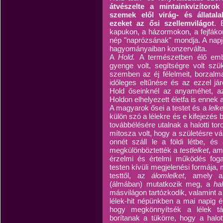
átvészelte a mintainkvizítoro
szemek elől virág- és állatal
ezeket az ősi szellemvilágot
. 
kapukon, a házormokon, a fejfáko
nép "naprózsának" mondja. A napjel 
hagyományaiban konzerválta.
A
Hold.
A természetben élő embe
gyenge volt, segítségre volt szü
szemben az éj félelmeit, borzalma
időleges eltűnése és az ezzel jár
Hold őseinknél az anyaméhet, az
Holdon elhelyezett életfa is ennek a
A magyarok ősei a testet és a
lelk
külön szó a lélekre és e kifejezés b
továbbélésére utalnak a halotti to
mítosza volt, hogy a születésre vár
onnét száll le a földi létbe, és
megkülönböztették a
testlelket
, am
érzelmi és értelmi működés fo
testen kívüli megjelenési formája, 
testtől, az
álomlelket
, amely a
(álmában) mutatkozik meg, a
hal
másvilágon tartózkodik, valamint 
lélek-hit népünkben a mai napig él
hogy megkönnyítsék a lélek tá
borítanak a tükörre, hogy a hal