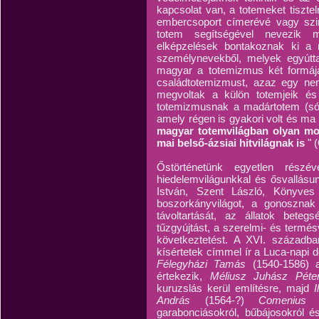
kapcsolat van, a totemeket tisztel
embercsoport címerévé vagy sz
totem segítségével nevezik me
elképzelések bontakoznak ki a r
személynevekből, melyek egyúttal
magyar a totemizmus két formáj
családtotemizmust, azaz egy ne
megvoltak a külön totemjeik és 
totemizmusnak a madártotem (sólyo
amely régen is gyakori volt és ma i
magyar totemvilágban olyan mot
mai belső-ázsiai hitvilágnak is
" 
Őstörténetünk egyetlen részé
hiedelemvilágunkkal és ősvallásu
István, Szent László, Könyve
boszorkányvilágot, a gonosznak
távoltartását, az állatok beteg
tűzgyújtást, a szerelmi- és termé
következtetést. A XVI. századb
kísértetek címmel ír a Luca-napi 
Félegyházi Tamás
(1540-1586) a
értekezik,
Méliusz Juhász Pét
kuruzslás kerül említésre, majd
András
(1564-?)
Comeniu
garabonciásokról, bűbájosokról é