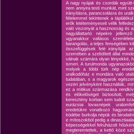
A nagy nyájak és csordák együtt-
nem annyira testi munkát, mint sze
irányításra, parancsolásra és ura
félelemmel tekintenek a táplálékul
erők letéteményeseit vélik felfede
való viszonyát a hasznosság és a
nagyállattartó népekre jellemző
ugyanakkor vallásos szemlélet
barangolás, a teljes fenségében k
összefüggések felé irányítják a
szemében a szelídített állat mind
válnak számára olyan lényekké, 
ismeri. A turulmonda ugyanazokból
melyek a többi türk nép erede
uralkodóház e mondára való utalá
tudatában, s a magyarok egészen 
vezéri jelvényként használták, mi
ez a mitikus származása rendkívü
és előkelőséget biztosított, 
keresztény korban sem tudott szabad
eurázsiai lovasnépek uralomfe
eredetükre vonatkozó hagyomány
ködébe burkolja népük és birodal
e mítoszokból pedig a dinasztiaalap
képességekkel felruházott hősként.
megteremtettek, a kettő közé szü