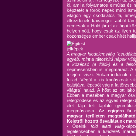
ki, ami a folyamatos elmúlás és m
képzetét a török népek mind isme
világon egy csodálatos fa, amel
elkezdenek kavarogni, abból tám
nemcsak a Hold jár el az ágai köz
helyen nőtt, hogy csak az ilyen 
közönséges ember csak hírét hallja,
A magyar hiedelemvilág "csudálatos
egyéb, mint a táltoshitű népek világ
a középső (a földi-) és a felső 
népmesénkben is megmaradt: A sár
tetejére viszi. Sokan indulnak el
fullad. Végül a kis kanásznak sik
baltájával lépcsőt vág a fa törzséb
világra" halad. A hőst az ott lak
Ebben a mesében a magyar ősval
rétegződése és az egyes rétegek
élet fája teli tápláló gyümölc
megmászása.
Az égigérő fa m
magyar területen megtalálhat
Keletről hozott ősvallásunk mar
- Őseink
föld alatti világ
-képz
legélénkebben a
tündérek
marad