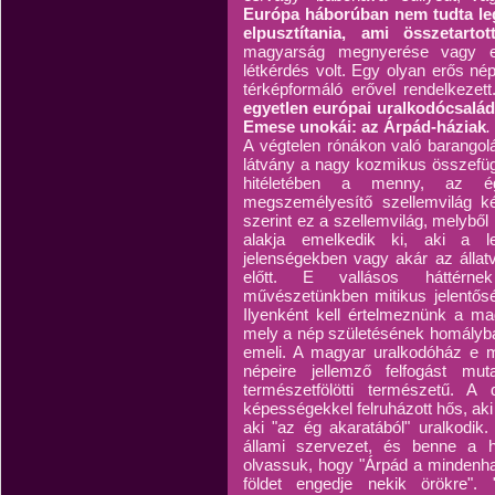
Európa háborúban nem tudta legy
elpusztítania, ami összetarto
magyarság megnyerése vagy el
létkérdés volt. Egy olyan erős n
térképformáló erővel rendelkezet
egyetlen európai uralkodócsalád 
Emese unokái: az Árpád-háziak
.
A végtelen rónákon való barangolá
látvány a nagy kozmikus összefügg
hitéletében a menny, az égi
megszemélyesítő szellemvilág kép
szerint ez a szellemvilág, melyből 
alakja emelkedik ki, aki a le
jelenségekben vagy akár az állatv
előtt. E vallásos háttérne
művészetünkben mitikus jelentősé
Ilyenként kell értelmeznünk a m
mely a nép születésének homályba 
emeli. A magyar uralkodóház e m
népeire jellemző felfogást mut
természetfölötti természetű. A d
képességekkel felruházott hős, aki 
aki "az ég akaratából" uralkodik
állami szervezet, és benne a 
olvassuk, hogy "Árpád a mindenha
földet engedje nekik örökre".