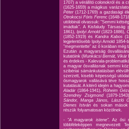
1707) a vérállító colonokról és a c
(1625-1659) a mágikus varázslato
Péter
(1712-1769) a gazdasági éle
Otrokocsi Fóris Ferenc
(1648-171
utóbbinál olvassuk: "Semmi kétség
imádtak". A Kisfaludy Társaság p
1861),
Ipolyi Arnold
(1823-1886),
C
(1852-1919) és
Kandra Kabos
(1
legjelentősebb Ipolyi Arnold 1854
"megmentette" az ő korában még ta
Ezután a magyarság ősvallásának 
kutatóink (
Munkácsi Bernát, Vikár
és érdekes - Kalevala-problematiká
a magyar ősvallásnak semmi köz
szibériai sámánkutatásban elévül
szerzett, kisebb képességű utódai
ősmagyarok vallásává téve hossza
kutatását. A kitérő idején a hagyo
Aladár
(1864-1941),
Róheim Gé
Szendrey Zsigmond
(1879-1943
Sándor, Manga János, László Gyu
Dienes István
és sokan mások 
részük folyamatosan közölnek.
-
"A magyarok istene".
Az ősi ma
többféleképpen megnevezett T