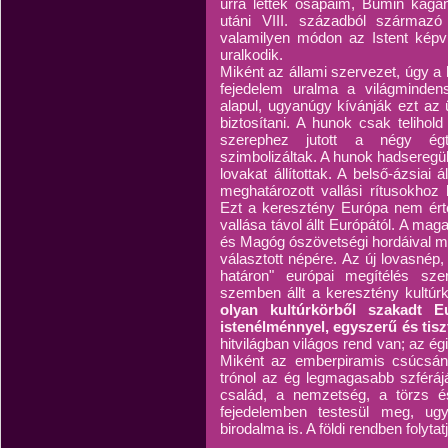
úrrá lettek ősapáim, Bumin kagán
utáni VIII. századból származó o
valamilyen módon az Istent képvi
uralkodik.
Miként az állami szervezet, úgy a
fejedelem uralma a világminden
alapul, ugyanúgy kívánják ezt az
biztosítani. A hunok csak telihol
szerephez jutott a négy égtá
szimbolizáltak. A hunok hadsereg
lovakat állítottak. A belső-ázsiai
meghatározott vallási rítusokhoz 
Ezt a keresztény Európa nem érte
vallása távol állt Európától. A mag
és Magóg ószövetségi hordáival mo
választott népére. Az új lovasnép,
határon" európai megítélés sze
szemben állt a keresztény kultúr
olyan kultúrkörből szakadt 
istenélménnyel, egyszerű és tisz
hitvilágban világos rend van; az ég
Miként az emberpiramis csúcsán a
trónol az ég legmagasabb szférájáb
család, a nemzetség, a törzs 
fejedelemben testesül meg, ug
birodalma is. A földi rendben folyta