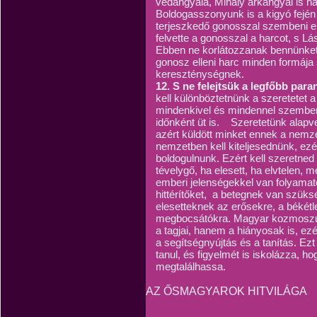
védangyala, Mihály arkangyal is ha
Boldogasszonyunk is a kigyó fején
terjeszkedő gonosszal szembeni erő
felvette a gonosszal a harcot, s Lás
Ebben ne korlátozzanak bennünke
gonosz elleni harc minden formája
kereszténységnek.
12. S ne felejtsük a legfőbb para
kell különböztetnünk a szeretetet a
mindenkivel és mindennel szemben
időnként üt is. Szeretetünk alapv
azért küldött minket ennek a nemze
nemzetben kell kiteljesednünk, ezér
boldogulnunk. Ezért kell szeretned
tévelygő, ha elesett, ha elvtele
emberi jelenségekkel van folyamat
hittérítőket, a betegnek van szüks
elesetteknek az erősekre, a békét
megbocsátókra. Magyar kozmoszun
a tagjai, hanem a hiányosak is, e
a segítségnyújtás és a tanítás. Ez
tanul, és figyelmét is iskolázza, h
megtalálhassa.
AZ ŐSMAGYAROK HITVILÁGA