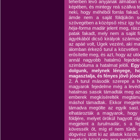
teherben levő anyjának álmában i
képében, és mintegy reá szállva te
neki, hogy méhéből forrás fakad,
ámde nem a saját földjükön s
szövegében a középső rész így ha
héja-forma madár
jelent meg, rász
patak fakadt, mely nem a saját f
ágyékából dicső királyok származ
az apáé volt, Ugek vezéré, aki m
álomban érkező turul a közvetlen
erősítette meg, és azt, hogy az utó
annál nagyobb hatalmú fejedel
szimbóluma a hatalmat jelöli.
Egy 
dolgunk, melynek lényege, h
magasztalja, és fényes jövő jóso
2. A turul második szerepe a ho
magyarok fejedelme még a levédia
hatalmas sasok támadták meg az á
emberek megkísérelték megtáma
máshol támadtak. Ekkor megjele
támadva megölte az egyik sast. 
elhatározták a magyarok, hogy 
földjére, melyet örökül hagyott r
megjelent a
turulmadár
, s a fej
kövessék őt, míg el nem tűnik 
dögvész ütött ki az állatok közöt
keselyük közül egy arra repülő
tur