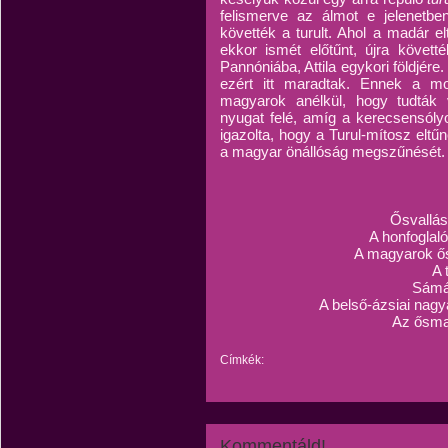
felismerve az álmot e jelenetb
követték a turult. Ahol a madár el
ekkor ismét előtűnt, újra követt
Pannóniába, Attila egykori földjére.
ezért itt maradtak. Ennek a m
magyarok anélkül, hogy tudták 
nyugat felé, amíg a kerecsensólyo
igazolta, hogy a Turul-mítosz eltű
a magyar önállóság megszűnését.
Ősvallás
A honfoglal
A magyarok ős
A 
Sámán
A belső-ázsiai nagyá
Az ősma
Címkék:
Kommentáld!