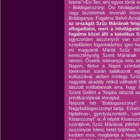
Istene"=Es-Ten, ami egyes török né
-
Boldogasszony.
Ősi hitvilágun
nagy tiszteletnek örvendő ist
Boldoganya. Fogalma Belső-Ázsiáb
az országát Szűz Máriának felajá
elfogadtatni, mert a hitvilágu
fogalma közel állt a katolikus
egyszerűen asszonyról van sz
szeplőtelen fogantatáshoz igen h
mi magyarok Máriát Szűz Mári
kereszténység Szent Máriának (
nevezi. Őseink istenanyja nem az
Napon, illetve a Napot szimboli
törekvései során találkozott 
kultuszával, akiben mintegy Szűz 
nagyobb akadály nélkül válhatott
látszott méltatlannak arra, hogy 
Szent Gellért a "Napba öltözött ass
prédikációjának témájául.
Népünk hét "Boldogasszonyt" 
Nagyboldogasszonyt tartja. Ennek 
fájdalmas-, gyertyaszentelő-, sar
Kisasszonyt" is. A néphit Kisassz
szentjével, Szűz Máriával, jóllehe
asszonyok kilenc hetet böjtölnek,
kedden mos, megbántja a Nagybo