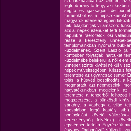
szóhasználatban az Úristen, az Ö
legfőbb irányító lény, aki kézben
segítő és igazságos, de büntet i
forrásokból és a népszokásokból 
magyarok istene az égben lakozik, 
neki tulajdonítják villámszóró funk
ázsiai népek istenüket férfi form
népünkre ráerőltetők ősi vallásu
része a keresztény ünnepekben
templomainkban nyomára bukkan
küzdelmének. Szent László (a 
köntösben folytatják harcukat te
küzdelmébe belekerül a női elem 
ünnepeit szinte kivétel nélkül viss
népek műveltségében. Krisztus fel
teremtése az ugyancsak sumer Enk
tojás, a húsvéti locsolkodás, a 
megmaradt, azt népmeséink, mon
hagyatékunkban megjelenik az 
teremtése a tengerből felhozott
megszerzése, a pünkösdi király, 
sárkány, a vashegy a világ tete
kacsalábon forgó kastély stb.).
honfoglalást követő változáso
kereszténység felvétele) köve
egységben tartotta. Egyrészük ny
és/vagy "babonává" süllyedt, vagy