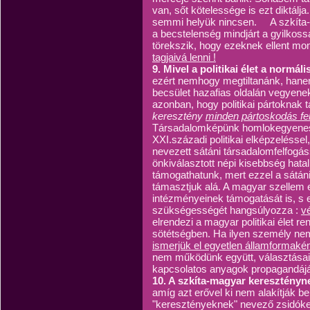
van, sőt kötelessége is ezt diktál
semmi helyük nincsen. A szkíta-
a becstelenség mindjárt a gyilkoss
törekszik, hogy ezeknek ellent mo
tagjaivá lenni !
9. Mivel a politikai élet a normáli
ezért nemhogy megtiltanánk, hane
becsület hazafias oldalán vegyene
azonban, hogy politikai pártoknak 
keresztény
minden pártoskodás fel
Társadalomképünk homlokegyenest
XXI.századi politikai elképzelésse
nevezett sátáni társadalomfelfogás
önkiválasztott népi kisebbség hata
támogathatunk, mert ezzel a sátán
támasztjuk alá. A magyar szellem 
intézményeinek támogatását is, s 
szükségességét hangsúlyozza :
v
elrendezi a magyar politikai élet re
sötétségben. Ha ilyen személy ne
ismerjük el egyetlen államformaké
nem működünk együtt, választása
kapcsolatos anyagok propagandájá
10. A szkíta-magyar keresztény
amíg azt erővel ki nem alakítják 
"keresztényeknek" nevező zsidók