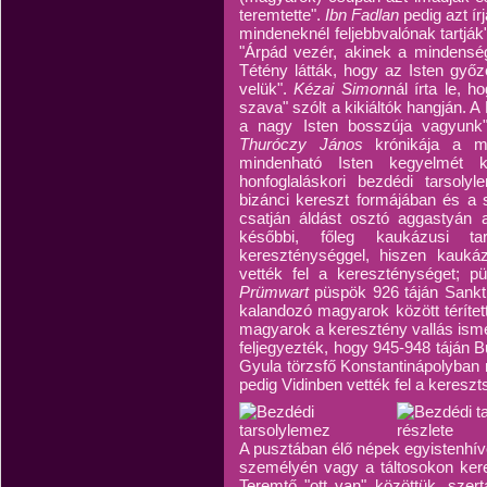
teremtette".
Ibn Fadlan
pedig azt í
mindeneknél feljebbvalónak tartj
"Árpád vezér, akinek a mindenség
Tétény látták, hogy az Isten győze
velük".
Kézai Simon
nál írta le, 
szava" szólt a kikiáltók hangján. A
a nagy Isten bosszúja vagyun
Thuróczy János
krónikája a m
mindenható Isten kegyelmét ké
honfoglaláskori bezdédi tarsoly
bizánci kereszt formájában és a
csatján áldást osztó aggastyán a
későbbi, főleg kaukázusi ta
kereszténységgel, hiszen kauk
vették fel a kereszténységet; pü
Prümwart
püspök 926 táján Sankt
kalandozó magyarok között térítet
magyarok a keresztény vallás ismere
feljegyezték, hogy 945-948 táján
Gyula törzsfő Konstantinápolyban 
pedig Vidinben vették fel a kereszt
A pusztában élő népek egyistenhívő
személyén vagy a táltosokon keres
Teremtő "ott van" közöttük, szer