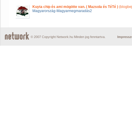
Kuyta chip és ami mögötte van. ( Mazsola és TéTé )
(blogbe
Magyarország-Magyarmegmaradás2
© 2007 Copyright Network.hu Minden jog fenntartva.
Impress